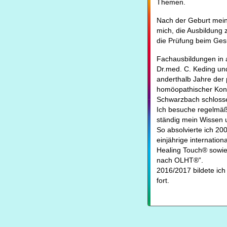
Themen.
Nach der Geburt mein
mich, die Ausbildung z
die Prüfung beim Ges
Fachausbildungen in a
Dr.med. C. Keding un
anderthalb Jahre der 
homöopathischer Konst
Schwarzbach schlossen 
Ich besuche regelmäß
ständig mein Wissen 
So absolvierte ich 20
einjährige internation
Healing Touch® sowie d
nach OLHT®”.
2016/2017 bildete ic
fort.