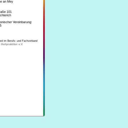
ine an Mey
raße 101
chterich
fonischer Vereinbarung:
5
ied im Berufs- und Fachverband
 Heilpraktiker e.V.