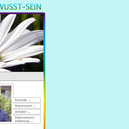
Kontakt →
Impressum →
Anfahrt →
Daten­schutz­
erklärung →