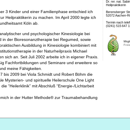
Dr. rer. nat. Sab
Heilpraktikerin
er 3 Kinder und einer Familienphase entschied ich
Berensberger St
52072 Aachen-Ri
ur Heilpraktikerin zu machen. Im April 2000 legte ich
Termin nach tele
undheitsamt Köln ab.
(0241)
515
647
1
nalytischer und psychologischer Kinesiologie bei
d in der Bioresonanztherapie bei Regumed, sowie
Mitgl
praktischen Ausbildung in Kinesiologie kombiniert mit
Freie
itutionstherapie in der Naturheilpraxis Michael
sich an. Seit Juli 2002 arbeite ich in eigener Praxis.
ig Fachfortbildungen und Seminare und erweitere so
und meine Fähigkeiten.
07 bis 2009 bei Viola Schmidt und Robert Böhm die
ale Mysterien- und spirituelle Heilerschule One Light
ie “Heilerklinik” mit Abschluß “Energie-/Lichtarbeit
h mich in der Hutter Methode® zur Traumabehandlung